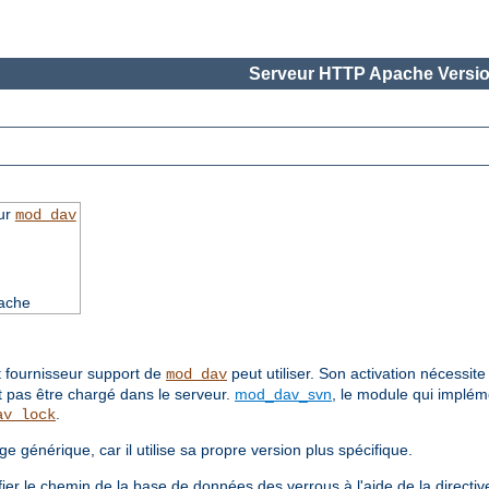
Serveur HTTP Apache Versio
our
mod_dav
pache
 fournisseur support de
peut utiliser. Son activation nécessite 
mod_dav
oit pas être chargé dans le serveur.
mod_dav_svn
, le module qui implém
.
av_lock
 générique, car il utilise sa propre version plus spécifique.
ifier le chemin de la base de données des verrous à l'aide de la directi