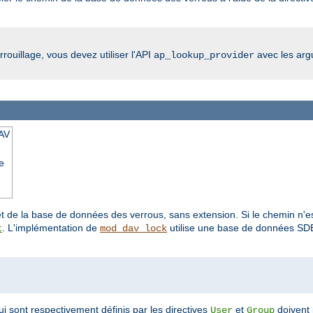
rouillage, vous devez utiliser l'API
avec les ar
ap_lookup_provider
AV
e
 de la base de données des verrous, sans extension. Si le chemin n'es
. L'implémentation de
utilise une base de données SDB
t
mod_dav_lock
ui sont respectivement définis par les directives
et
doivent 
User
Group