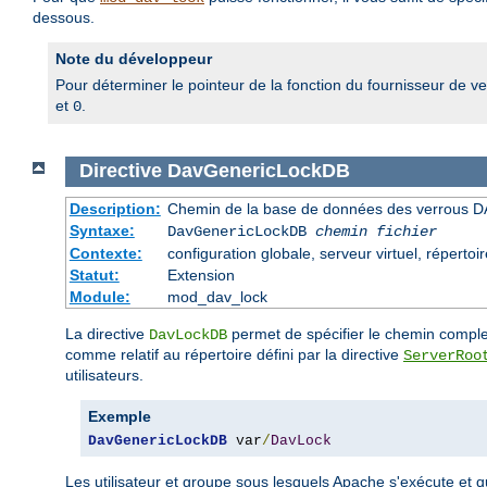
dessous.
Note du développeur
Pour déterminer le pointeur de la fonction du fournisseur de ver
et
.
0
Directive
DavGenericLockDB
Description:
Chemin de la base de données des verrous D
Syntaxe:
DavGenericLockDB
chemin fichier
Contexte:
configuration globale, serveur virtuel, répertoir
Statut:
Extension
Module:
mod_dav_lock
La directive
permet de spécifier le chemin complet
DavLockDB
comme relatif au répertoire défini par la directive
ServerRoo
utilisateurs.
Exemple
DavGenericLockDB
 var
/
DavLock
Les utilisateur et groupe sous lesquels Apache s'exécute et q