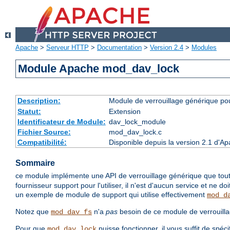
Apache
>
Serveur HTTP
>
Documentation
>
Version 2.4
>
Modules
Module Apache mod_dav_lock
Description:
Module de verrouillage générique p
Statut:
Extension
Identificateur de Module:
dav_lock_module
Fichier Source:
mod_dav_lock.c
Compatibilité:
Disponible depuis la version 2.1 d'A
Sommaire
ce module implémente une API de verrouillage générique que tout
fournisseur support pour l'utiliser, il n'est d'aucun service et ne d
un exemple de module de support qui utilise effectivement
mod_d
Notez que
n'a
pas
besoin de ce module de verrouillage
mod_dav_fs
Pour que
puisse fonctionner, il vous suffit de spéc
mod_dav_lock