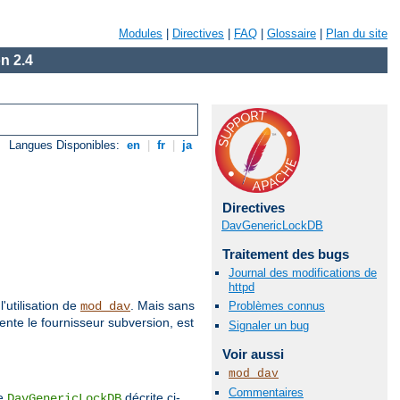
Modules
|
Directives
|
FAQ
|
Glossaire
|
Plan du site
n 2.4
Langues Disponibles:
en
|
fr
|
ja
Directives
DavGenericLockDB
Traitement des bugs
Journal des modifications de
httpd
l'utilisation de
. Mais sans
Problèmes connus
mod_dav
ente le fournisseur subversion, est
Signaler un bug
Voir aussi
mod_dav
Commentaires
ve
décrite ci-
DavGenericLockDB