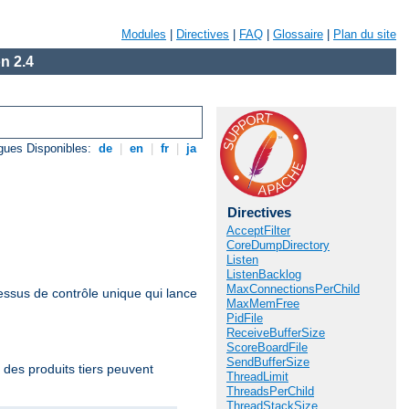
Modules
|
Directives
|
FAQ
|
Glossaire
|
Plan du site
n 2.4
gues Disponibles:
de
|
en
|
fr
|
ja
Directives
AcceptFilter
CoreDumpDirectory
Listen
ListenBacklog
MaxConnectionsPerChild
essus de contrôle unique qui lance
MaxMemFree
PidFile
ReceiveBufferSize
ScoreBoardFile
SendBufferSize
 des produits tiers peuvent
ThreadLimit
ThreadsPerChild
ThreadStackSize