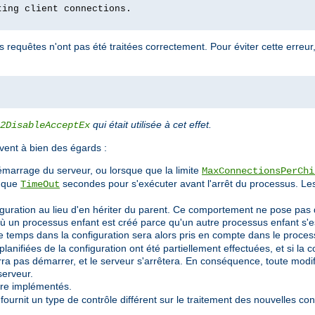
ting client connections.
equêtes n'ont pas été traitées correctement. Pour éviter cette erreur, 
qui était utilisée à cet effet.
2DisableAcceptEx
ent à bien des égards :
émarrage du serveur, ou lorsque que la limite
MaxConnectionsPerChi
t que
secondes pour s'exécuter avant l'arrêt du processus. L
TimeOut
figuration au lieu d'en hériter du parent. Ce comportement ne pose pas
n processus enfant est créé parce qu'un autre processus enfant s'est a
 temps dans la configuration sera alors pris en compte dans le process
 planifiées de la configuration ont été partiellement effectuées, et si la 
a pas démarrer, et le serveur s'arrêtera. En conséquence, toute modifi
serveur.
re implémentés.
urnit un type de contrôle différent sur le traitement des nouvelles co