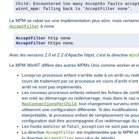
Child: Encountered too many AcceptEx faults accep
winnt_mpm: falling back to 'AcceptFilter none'.
Le MPM se rabat sur une implémentation plus sûre, mais certaines r
à
.
AcceptFilter
none
AcceptFilter
AcceptFilter
 https none
Avec les versions 2.0 et 2.2 d'Apache httpd, c'est la directive
Win3
Le MPM WinNT diffère des autres MPMs Unix comme worker et ev
Lorsqu'un processus enfant s'arrête suite à un arrêt ou red
cours de traitement par ce processus en cours d'arrêt n'on
arrêt ne sont pas implémentés.
Les nouveau processus enfants relisent les fichiers de con
est créé au démarrage ou redémarrage, mais dans le cas où u
, tout changement survenu entre
MaxConnectionsPerChild
utiliseront une configuration différente. Si des modifications
interprétable, le processus enfant de remplacement ne pourr
configuration doit être accompagnée d'un redémarrage du 
Les hooks
et
ne sont pas enco
monitor
fatal_exception
La directive
est implémentée par le MPM et fo
AcceptFilter
la directive
pour plus de détails).
AcceptFilter