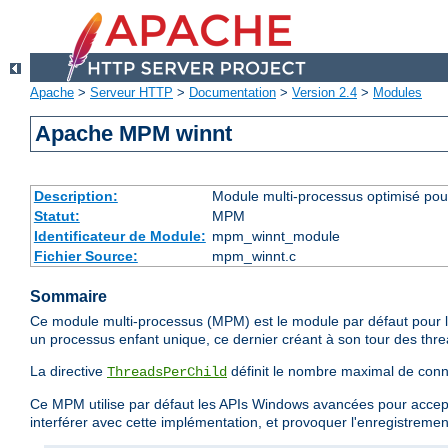
Apache
>
Serveur HTTP
>
Documentation
>
Version 2.4
>
Modules
Apache MPM winnt
Description:
Module multi-processus optimisé po
Statut:
MPM
Identificateur de Module:
mpm_winnt_module
Fichier Source:
mpm_winnt.c
Sommaire
Ce module multi-processus (MPM) est le module par défaut pour le
un processus enfant unique, ce dernier créant à son tour des threa
La directive
définit le nombre maximal de conn
ThreadsPerChild
Ce MPM utilise par défaut les APIs Windows avancées pour accepter
interférer avec cette implémentation, et provoquer l'enregistreme