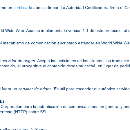
irme un
certificado
aún sin firmar. La Autoridad Certificadora firma el
Cer
rld Wide Web. Apache implementa la versión 1.1 de este protocolo, al
es el mecanismo de comunicación encriptado estándar en World Wide W
l
servidor de origen
. Acepta las peticiones de los clientes, las transmit
 contenido, el proxy sirve el contenido desde su caché, en lugar de pedi
i fuera un
servidor de origen
. Es útil para esconder el auténtico servid
L)
orporation para la autenticación en comunicaciones en general y enc
ipertexto (HTTP) sobre SSL.
rrollada por Eric A. Young