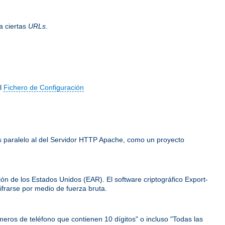
a ciertas
URLs
.
el
Fichero de Configuración
 es paralelo al del Servidor HTTP Apache, como un proyecto
ión de los Estados Unidos (EAR). El software criptográfico Export-
frarse por medio de fuerza bruta.
meros de teléfono que contienen 10 dígitos" o incluso "Todas las