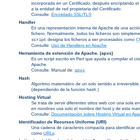
incorporada en un
Certificado
, después encriptando el
a la entidad de red propietaria del
Certificado
.
Consulte:
Encriptado SSL/TLS
Handler
Es una representación interna de Apache de una acción
fichero. Normalmente, todos los ficheros son simpleme
designa los ficheros a ser procesados como
C
script
Consulte:
Uso de Handlers en Apache
Herramienta de extensión de Apache.
(apxs)
Es un script escrito en Perl que ayuda a compilar el c
Apache.
Consulte: Manual de:
apxs
Hash
Algoritmo matemático de un solo sentido e irreversib
(dependiendo de la función hash.)
Hosting Virtual
Se trata de servir diferentes sitios web con una sola 
en nombres
usa solo el nombre del host y de esta man
Consulte:
Documentación sobre Hosting Virtual en Ap
Identificador de Recursos Uniforme
(URI)
Una cadena de caracteres compacta para identificar un
como
URLs
.