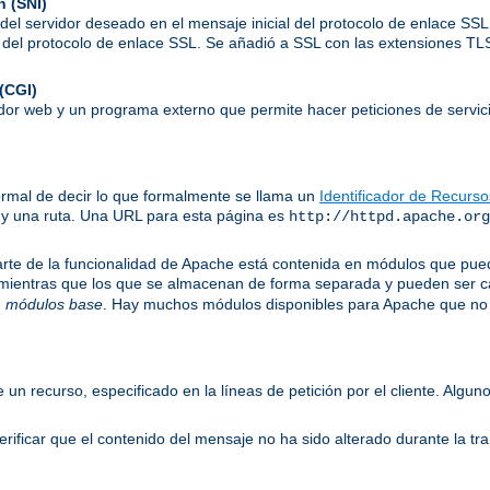
n (SNI)
el servidor deseado en el mensaje inicial del protocolo de enlace SSL,
to del protocolo de enlace SSL. Se añadió a SSL con las extensiones T
(CGI)
idor web y un programa externo que permite hacer peticiones de servici
ormal de decir lo que formalmente se llama un
Identificador de Recurs
 y una ruta. Una URL para esta página es
http://httpd.apache.org
te de la funcionalidad de Apache está contenida en módulos que puede
 mientras que los que se almacenan de forma separada y pueden ser c
n
módulos base
. Hay muchos módulos disponibles para Apache que no 
e un recurso, especificado en la líneas de petición por el cliente. Al
ificar que el contenido del mensaje no ha sido alterado durante la tr