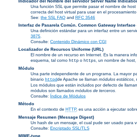
Indicador del Nombre del servidor
Server Name Indicatio
Una función SSL que permite pasar el nombre de host d
correcta del host virtual para usar en el procesamien
See:
the SSL FAQ
and
RFC 3546
Interfaz de Pasarela Común.
Common Gateway Interface 
Una definición estándar para un interfaz entre un serv
3875
.
Consulte:
Contenido Dinámico con CGI
Localizador de Recursos Uniforme
(URL)
El nombre de un recurso en Internet. Es la manera inf
esquema, tal como
o
, un nombre de host,
http
https
Módulo
Una parte independiente de un programa. La mayor par
binario
de Apache se llaman
módulos estáticos
,
httpd
Los módulos que están incluidos por defecto de llama
módulos son llamados
módulos de terceros
.
Consulte:
Índice de Módulos
Método
En el contexto de
HTTP
, es una acción a ejecutar sobr
Mensaje Resumen (Message Digest)
Un hash de un mensaje, el cual pude ser usado para ver
Consulte:
Encriptado SSL/TLS
MIME-type