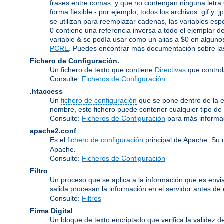
frases entre comas, y que no contengan ninguna letra 
forma flexible - por ejemplo, todos los archivos .gif y 
se utilizan para reemplazar cadenas, las variables espe
0 contiene una referencia inversa a todo el ejemplar de
variable & se podía usar como un alias a $0 en algunos
PCRE
. Puedes encontrar más documentación sobre las
Fichero de Configuración.
Un fichero de texto que contiene
Directivas
que control
Consulte:
Ficheros de Configuración
.htaccess
Un
fichero de configuración
que se pone dentro de la es
nombre, este fichero puede contener cualquier tipo de d
Consulte:
Ficheros de Configuración
para más informa
apache2.conf
Es el
fichero de configuración
principal de Apache. Su 
Apache.
Consulte:
Ficheros de Configuración
Filtro
Un proceso que se aplica a la información que es enviad
salida procesan la información en el servidor antes de en
Consulte:
Filtros
Firma Digital
Un bloque de texto encriptado que verifica la validez d