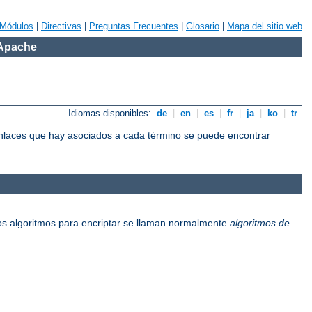
Módulos
|
Directivas
|
Preguntas Frecuentes
|
Glosario
|
Mapa del sitio web
 Apache
Idiomas disponibles:
de
|
en
|
es
|
fr
|
ja
|
ko
|
tr
 enlaces que hay asociados a cada término se puede encontrar
os algoritmos para encriptar se llaman normalmente
algoritmos de