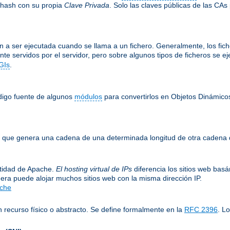
 hash con su propia
Clave Privada
. Solo las claves públicas de las CAs
 a ser ejecutada cuando se llama a un fichero. Generalmente, los fiche
nte servidos por el servidor, pero sobre algunos tipos de ficheros se 
GIs
.
ódigo fuente de algunos
módulos
para convertirlos en Objetos Dinámico
le, que genera una cadena de una determinada longitud de otra cadena 
entidad de Apache.
El hosting virtual de IPs
diferencia los sitios web bas
era puede alojar muchos sitios web con la misma dirección IP.
ache
 recurso físico o abstracto. Se define formalmente en la
RFC 2396
. L