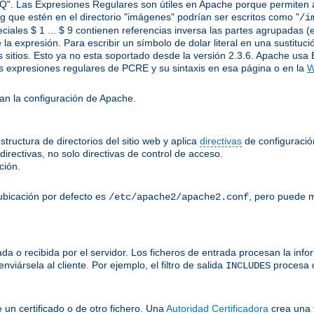
Q". Las Expresiones Regulares son útiles en Apache porque permiten apl
.jpg que estén en el directorio "imágenes" podrían ser escritos como "
/i
ciales $ 1 ... $ 9 contienen referencias inversa las partes agrupadas (e
 la expresión. Para escribir un símbolo de dolar literal en una sustitu
 sitios. Esto ya no esta soportado desde la versión 2.3.6. Apache usa 
 expresiones regulares de PCRE y su sintaxis en esa página o en la
W
an la configuración de Apache.
tructura de directorios del sitio web y aplica
directivas
de configuración
irectivas, no solo directivas de control de acceso.
ción.
ubicación por defecto es
, pero puede m
/etc/apache2/apache2.conf
a o recibida por el servidor. Los ficheros de entrada procesan la inform
viársela al cliente. Por ejemplo, el filtro de salida
procesa 
INCLUDES
e un certificado o de otro fichero. Una
Autoridad Certificadora
crea una 