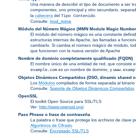
Una manera de describir el tipo de documento a ser tr
componentes, uno principal y otro secundario, separa
la
cabecera
del
.
Tipo Contenido
Consulte:
mod_mime
Módulo del Número Mágico
(
MMN Module Magic Number
El módulo del número mágico es una constante definid
estructuras internas de Apache, las llamadas a funcion
cambiarlo. Si cambia el número mágico de módulo, todo
que funcionen con la nueva versión de Apache
Nombre de dominio completamente qualificado
(FQDN)
El nombre único de una entidad de red, que consiste 
es un nombre de dominio, y
example.com
www.examp
Objetos Dinámicos Compartidos
(DSO, dinamic shared o
Los
Módulos
compilados de forma separada al binario
Consulte:
Soporte de Objetos Dinámicos Compartidos
OpenSSL
El toolkit Open Source para SSL/TLS
Ver:
http://www.openssl.org/
Pass Phrase o frase de contraseña
La palabra o frase que protege los archivos de clave p
Algoritmos de Cifrado
.
Consulte:
Encriptado SSL/TLS