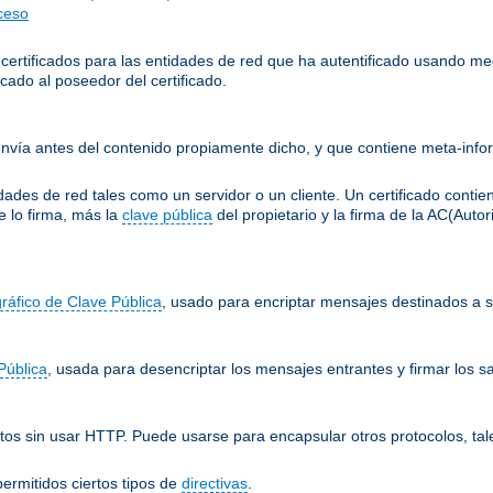
cceso
 certificados para las entidades de red que ha autentificado usando me
cado al poseedor del certificado.
nvía antes del contenido propiamente dicho, y que contiene meta-infor
ades de red tales como un servidor o un cliente. Un certificado conti
e lo firma, más la
clave pública
del propietario y la firma de la AC(Auto
gráfico de Clave Pública
, usado para encriptar mensajes destinados a su
Pública
, usada para desencriptar los mensajes entrantes y firmar los sa
os sin usar HTTP. Puede usarse para encapsular otros protocolos, tal
ermitidos ciertos tipos de
directivas
.