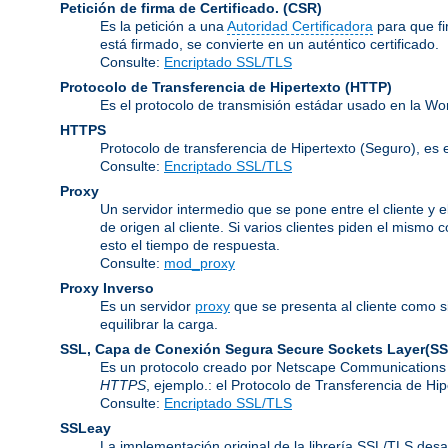
Petición de firma de Certificado.
(CSR)
Es la petición a una
Autoridad Certificadora
para que f
está firmado, se convierte en un auténtico certificado.
Consulte:
Encriptado SSL/TLS
Protocolo de Transferencia de Hipertexto
(HTTP)
Es el protocolo de transmisión estádar usado en la Wo
HTTPS
Protocolo de transferencia de Hipertexto (Seguro), 
Consulte:
Encriptado SSL/TLS
Proxy
Un servidor intermedio que se pone entre el cliente y e
de origen al cliente. Si varios clientes piden el mismo
esto el tiempo de respuesta.
Consulte:
mod_proxy
Proxy Inverso
Es un servidor
proxy
que se presenta al cliente como s
equilibrar la carga.
SSL, Capa de Conexión Segura
Secure Sockets Layer(SS
Es un protocolo creado por Netscape Communications C
HTTPS
, ejemplo.: el Protocolo de Transferencia de H
Consulte:
Encriptado SSL/TLS
SSLeay
La implementación original de la librería SSL/TLS desa