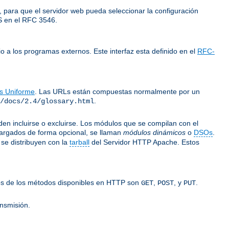
 para que el servidor web pueda seleccionar la configuración
LS en el RFC 3546.
o a los programas externos. Este interfaz esta definido en el
RFC-
os Uniforme
. Las URLs están compuestas normalmente por un
.
/docs/2.4/glossary.html
n incluirse o excluirse. Los módulos que se compilan con el
argados de forma opcional, se llaman
módulos dinámicos
o
DSOs
.
se distribuyen con la
tarball
del Servidor HTTP Apache. Estos
gunos de los métodos disponibles en HTTP son
,
, y
.
GET
POST
PUT
ansmisión.