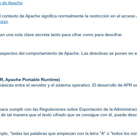
as de Apache
l contexto de Apache significa normalmente la restricción en el acceso 
cceso
n una sola clave secreta tanto para cifrar como para descifrar.
aspectos del comportamiento de Apache. Las directivas se ponen en 
R, Apache Portable Runtime)
 básicas entre el servidor y el sistema operativo. El desarrollo de APR
) para cumplir con las Regulaciones sobre Exportación de la Administrac
, de tal manera que el
texto cifrado
que se consigue con él, puede desci
mplo, "todas las palabras que empiezan con la letra "A" o "todos los nú