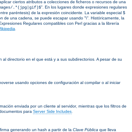
icar ciertos atributos a colecciones de ficheros o recursos de una
". En los lugares donde expresiones regulares
mages/.*(jpg|gif)$
ntre paréntesis) de la expresión coincidente. La variable especial $
ción de una cadena, se puede escapar usando "\". Históricamente, la
Expresiones Regulares compatibles con Perl gracias a la librería
ikipedia
.
 al directorio en el que está y a sus subdirectorios. A pesar de su
overse usando opciones de configuración al compilar o al iniciar
ación enviada por un cliente al servidor, mientras que los filtros de
documentos para
Server Side Includes
.
firma generando un hash a partir de la
Clave Pública
que lleva