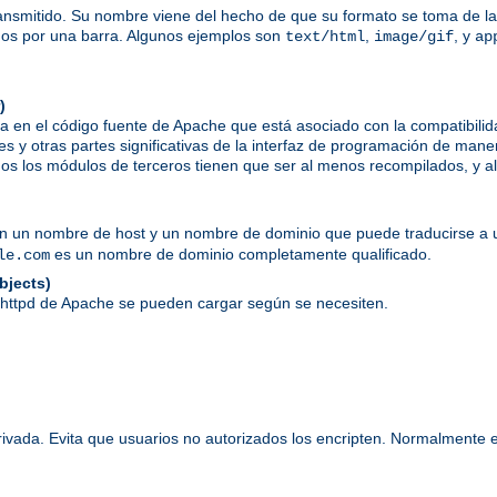
ansmitido. Su nombre viene del hecho de que su formato se toma de las
dos por una barra. Algunos ejemplos son
,
, y
text/html
image/gif
ap
)
a en el código fuente de Apache que está asociado con la compatibil
es y otras partes significativas de la interfaz de programación de mane
s los módulos de terceros tienen que ser al menos recompilados, y alg
en un nombre de host y un nombre de dominio que puede traducirse a u
es un nombre de dominio completamente qualificado.
le.com
bjects)
 httpd de Apache se pueden cargar según se necesiten.
rivada. Evita que usuarios no autorizados los encripten. Normalmente 