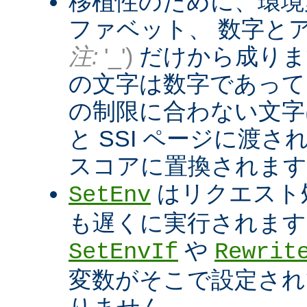
移植性のために、環境
ファベット、 数字と
注:
'_')
だけから成りま
の文字は数字であって
の制限に合わない文字は
と SSI ページに渡
スコアに置換されます
はリクエスト
SetEnv
も遅くに実行されます
や
SetEnvIf
Rewrit
変数がそこで設定され
りません。