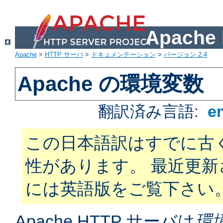
Apach
Apache
>
HTTP サーバ
>
ドキュメンテーション
>
バージョン 2.4
Apache の環境変数
翻訳済み言語:
e
この日本語訳はすでに古
性があります。 最近更
には英語版をご覧下さい
Apache HTTP サーバは
環