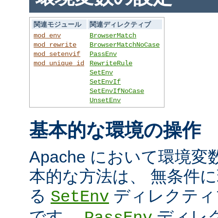
関連モジュール
関連ディレクティブ
mod_env
BrowserMatch
mod_rewrite
BrowserMatchNoCase
mod_setenvif
PassEnv
mod_unique_id
RewriteRule
SetEnv
SetEnvIf
SetEnvIfNoCase
UnsetEnv
基本的な環境の操作
Apache において環境
本的な方法は、 無条件
る
ディレクティ
SetEnv
です。
ディレ
PassEnv