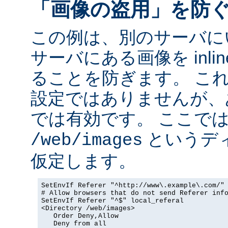
「画像の盗用」を防
この例は、別のサーバに
サーバにある画像を inli
ることを防ぎます。 こ
設定ではありませんが、
では有効です。 ここで
というデ
/web/images
仮定します。
SetEnvIf Referer "^http://www\.example\.com/" 
# Allow browsers that do not send Referer info
SetEnvIf Referer "^$" local_referal

<Directory /web/images>

   Order Deny,Allow

   Deny from all
