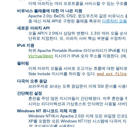
이제 아파치는 여러 프로토콜을 서비스할 수 있는 구조를
비유닉스 플래폼에 대한 더 나은 지원
Apache 2.0는 BeOS, OS/2, 윈도우즈와 같은 
층 대신 자체 API로 구현된 플래폼 특유의
다중처리 모듈
새로운 아파치 API
모듈 API가 2.0에서 상당히 변했다. 1.3의 여러 모듈 
단위로 지정한다. 또, 아파치 서버 핵심 부분을 수정하지
IPv6 지원
하위 Apache Portable Runtine 라이브러리가 IP
지시어가 IPv6 숫자 주소를 지원한다. (예,
VirtualHost
필터링
이제 아파치 모듈을 서버로 오고가는 흐름에 대한 필터로
Side Include 지시어를 처리할 수 있다.
mod_ext_filte
다국어 오류 응답
브라우저로 보내는 오류 응답문이 이제 SSI 문서를 사용
간단해진 설정
혼란을 주던 많은 지시어들이 간단해졌다. 자주 혼란을
시어는 리다이렉션과 가상호스트 인식에만 사용될 서버명
Windows NT 유니코드 자체 지원
Windows NT에서 Apache 2.0은 이제 모든 파일명 인
XP를 포함한 모든 Windows NT기반 시스템에 다국어 
역 코드페이지를 사용한다.