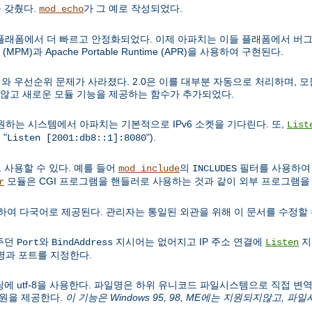
 갖췄다.
가 그 예로 작성되었다.
mod_echo
비유닉스 플래폼에서 더 빠르고 안정화되었다. 이제 아파치는 이들 플래폼에서 버그
(MPM)과 Apache Portable Runtime (APR)을 사용하여 구현된다.
순서와 우선순위 문제가 사라졌다. 2.0은 이를 대부분 자동으로 처리하며, 모듈
 않고 새로운 모듈 기능을 제공하는 함수가 추가되었다.
v6를 지원하는 시스템에서 아파치는 기본적으로 IPv6 소켓을 기다린다. 또,
List
 "
").
Listen [2001:db8::1]:8080
 사용할 수 있다. 예를 들어
의
필터를 사용하여 C
mod_include
INCLUDES
모듈은 CGI 프로그램을 핸들러로 사용하는 것과 같이 외부 프로그램을 
r
하여 다국어로 제공된다. 관리자는 통일된 외관을 위해 이 문서를 수정할 
 주던
와
지시어는 없어지고 IP 주소 연결에
지
Port
BindAddress
Listen
과 포트를 지정한다.
코딩에 utf-8을 사용한다. 파일명은 하위 유니코드 파일시스템으로 직접 변역되어,
지원을 제공한다.
이 기능은 Windows 95, 98, ME에는 지원되지않고, 