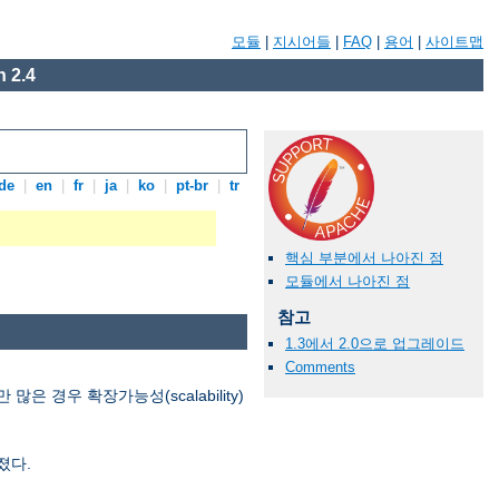
모듈
|
지시어들
|
FAQ
|
용어
|
사이트맵
 2.4
de
|
en
|
fr
|
ja
|
ko
|
pt-br
|
tr
핵심 부분에서 나아진 점
모듈에서 나아진 점
참고
1.3에서 2.0으로 업그레이드
Comments
경우 확장가능성(scalability)
졌다.