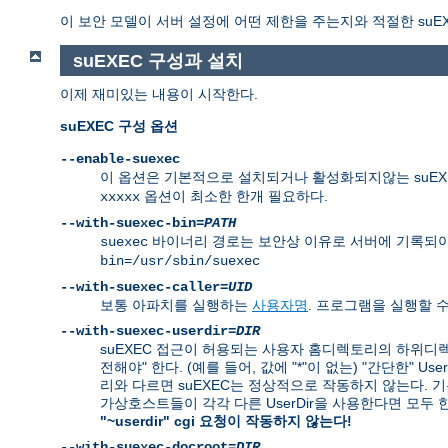
이 보안 모델이 서버 설정에 어떤 제한을 주는지와 적절한 suE
suEXEC 구성과 설치
이제 재미있는 내용이 시작한다.
suEXEC 구성 옵션
--enable-suexec
이 옵션은 기본적으로 설치되거나 활성화되지않는 suEXE
옵션이 최소한 한개 필요하다.
xxxxx
--with-suexec-bin=
PATH
바이너리 경로는 보안상 이유로 서버에 기록되야
suexec
bin=/usr/sbin/suexec
--with-suexec-caller=
UID
보통 아파치를 실행하는
사용자명
. 프로그램을 실행할 
--with-suexec-userdir=
DIR
suEXEC 접근이 허용되는 사용자 홈디렉토리의 하위디렉
전해야" 한다. (예를 들어, 값에 "*"이 없는) "간단한" 
리와 다르면 suEXEC는 정상적으로 작동하지 않는다. 기본값은
가상호스트들이 각각 다른 UserDir을 사용한다면 모두
"~userdir" cgi 요청이 작동하지 않는다!
--with-suexec-docroot=
DIR