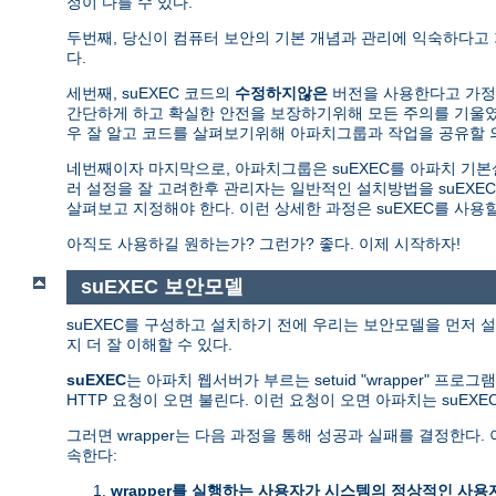
정이 다를 수 있다.
두번째, 당신이 컴퓨터 보안의 기본 개념과 관리에 익숙하다고
다.
세번째, suEXEC 코드의
수정하지않은
버전을 사용한다고 가정한
간단하게 하고 확실한 안전을 보장하기위해 모든 주의를 기울였다
우 잘 알고 코드를 살펴보기위해 아파치그룹과 작업을 공유할 
네번째이자 마지막으로, 아파치그룹은 suEXEC를 아파치 기
러 설정을 잘 고려한후 관리자는 일반적인 설치방법을 suEXEC
살펴보고 지정해야 한다. 이런 상세한 과정은 suEXEC를 사
아직도 사용하길 원하는가? 그런가? 좋다. 이제 시작하자!
suEXEC 보안모델
suEXEC를 구성하고 설치하기 전에 우리는 보안모델을 먼저 설
지 더 잘 이해할 수 있다.
suEXEC
는 아파치 웹서버가 부르는 setuid "wrapper" 프로
HTTP 요청이 오면 불린다. 이런 요청이 오면 아파치는 suEX
그러면 wrapper는 다음 과정을 통해 성공과 실패를 결정한
속한다:
wrapper를 실행하는 사용자가 시스템의 정상적인 사용