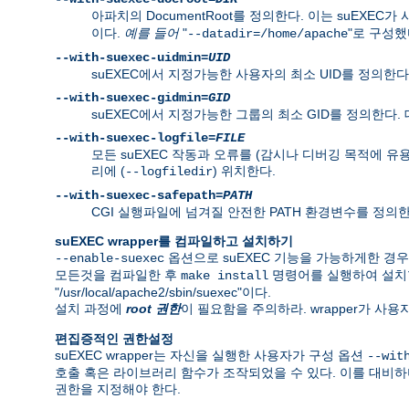
아파치의 DocumentRoot를 정의한다. 이는 suEXEC가
이다.
예를 들어
"
"로 구성했다
--datadir=/home/apache
--with-suexec-uidmin=
UID
suEXEC에서 지정가능한 사용자의 최소 UID를 정의한다.
--with-suexec-gidmin=
GID
suEXEC에서 지정가능한 그룹의 최소 GID를 정의한다.
--with-suexec-logfile=
FILE
모든 suEXEC 작동과 오류를 (감시나 디버깅 목적에 유
리에 (
) 위치한다.
--logfiledir
--with-suexec-safepath=
PATH
CGI 실행파일에 넘겨질 안전한 PATH 환경변수를 정의한다. 기본값은 
suEXEC wrapper를 컴파일하고 설치하기
옵션으로 suEXEC 기능을 가능하게한 경
--enable-suexec
모든것을 컴파일한 후
명령어를 실행하여 설치
make install
"/usr/local/apache2/sbin/suexec"이다.
설치 과정에
root 권한
이 필요함을 주의하라. wrapper가 사
편집증적인 권한설정
suEXEC wrapper는 자신을 실행한 사용자가 구성 옵션
--wit
호출 혹은 라이브러리 함수가 조작되었을 수 있다. 이를 대비하
권한을 지정해야 한다.