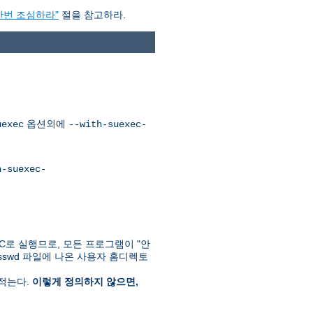
한번 조심하라"
절을 참고하라.
옵션외에
uexec
--with-suexec-
h-suexec-
C로 실행므로, 모든 프로그램이 "안
passwd 파일에 나온 사용자 홈디렉토
 적는다.
이렇게 정의하지 않으면,