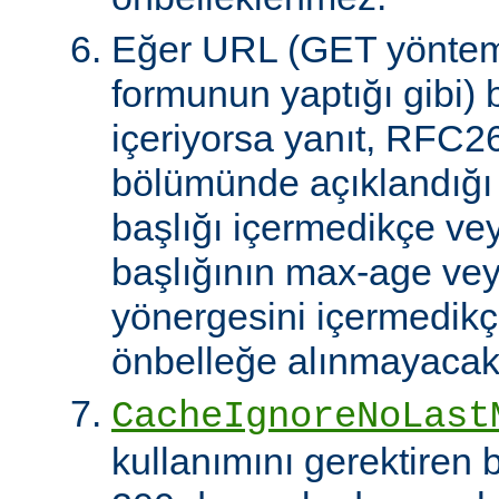
Eğer URL (GET yöntem
formunun yaptığı gibi) 
içeriyorsa yanıt, RFC2
bölümünde açıklandığı g
başlığı içermedikçe ve
başlığının max-age ve
yönergesini içermedikçe
önbelleğe alınmayacakt
CacheIgnoreNoLast
kullanımını gerektiren