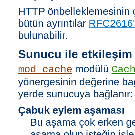
HTTP önbelleklemesinin çal
bütün ayrıntılar
RFC2616'
bulunabilir.
Sunucu ile etkileşim
modülü
mod_cache
Cac
yönergesinin değerine bağl
yerde sunucuya bağlanır:
Çabuk eylem aşaması
Bu aşama çok erken ge
aşama olup isteğin işl