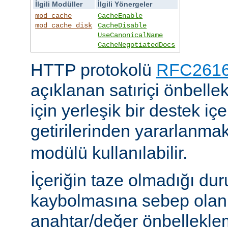
İlgili Modüller
İlgili Yönergeler
mod_cache
CacheEnable
mod_cache_disk
CacheDisable
UseCanonicalName
CacheNegotiatedDocs
HTTP protokolü
RFC2616'
açıklanan satıriçi önbel
için yerleşik bir destek iç
getirilerinden yararlanmak
modülü kullanılabilir.
İçeriğin taze olmadığı du
kaybolmasına sebep olan 
anahtar/değer önbelleklem