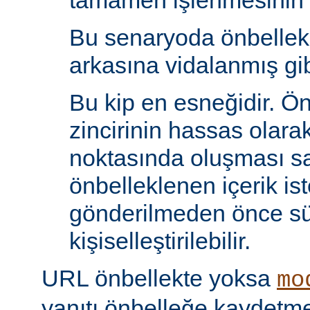
tamamen işlenmesinin s
Bu senaryoda önbelle
arkasına vidalanmış gib
Bu kip en esneğidir. Ö
zincirinin hassas olara
noktasında oluşması sa
önbelleklenen içerik is
gönderilmeden önce s
kişiselleştirilebilir.
URL önbellekte yoksa
mo
yanıtı önbelleğe kaydet