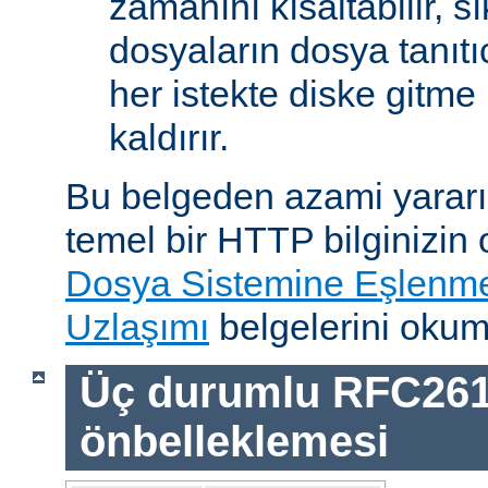
zamanını kısaltabilir, sı
dosyaların dosya tanıtıc
her istekte diske gitme 
kaldırır.
Bu belgeden azami yararı
temel bir HTTP bilginizin
Dosya Sistemine Eşlenm
Uzlaşımı
belgelerini okum
Üç durumlu RFC26
önbelleklemesi