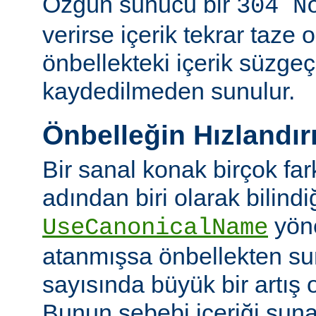
Özgün sunucu bir
304 N
verirse içerik tekrar taze 
önbellekteki içerik süzgeç
kaydedilmeden sunulur.
Önbelleğin Hızlandır
Bir sanal konak birçok fa
adından biri olarak bilindi
yön
UseCanonicalName
atanmışsa önbellekten su
sayısında büyük bir artış 
Bunun sebebi içeriği sun