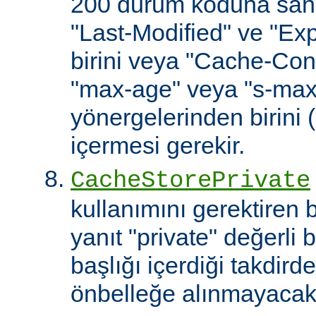
200 durum koduna sahip
"Last-Modified" ve "Exp
birini veya "Cache-Cont
"max-age" veya "s-ma
yönergelerinden birini 
içermesi gerekir.
CacheStorePrivate
kullanımını gerektiren
yanıt "private" değerli 
başlığı içerdiği takdirde
önbelleğe alınmayacakt