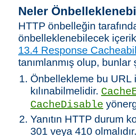
Neler Önbelleklenebi
HTTP önbelleğin tarafınd
önbelleklenebilecek içeri
13.4 Response Cacheabil
tanımlanmış olup, bunlar ş
Önbellekleme bu URL il
kılınabilmelidir.
Cache
yönerg
CacheDisable
Yanıtın HTTP durum ko
301 veya 410 olmalıdır