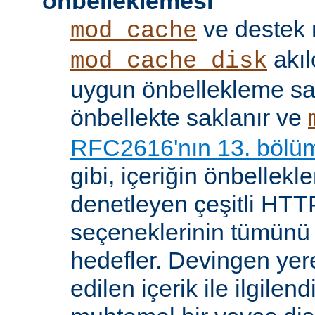
önbelleklemesi
ve destek
mod_cache
akıl
mod_cache_disk
uygun önbellekleme sağl
önbellekte saklanır ve
RFC2616'nın 13. bölü
gibi, içeriğin önbelleklen
denetleyen çeşitli HTTP
seçeneklerinin tümünü
hedefler. Devingen yere
edilen içerik ile ilgile