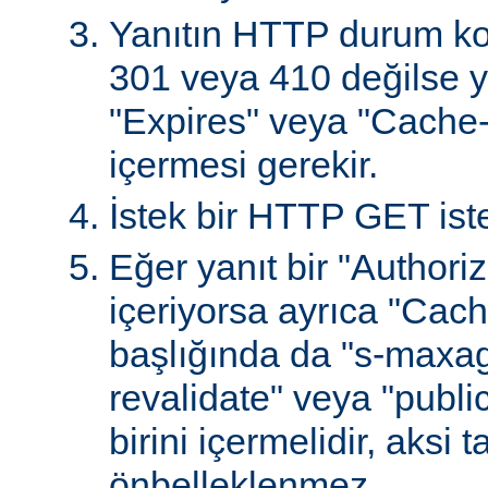
Yanıtın HTTP durum ko
301 veya 410 değilse ya
"Expires" veya "Cache-
içermesi gerekir.
İstek bir HTTP GET iste
Eğer yanıt bir "Authoriz
içeriyorsa ayrıca "Cach
başlığında da "s-maxag
revalidate" veya "publi
birini içermelidir, aksi 
önbelleklenmez.