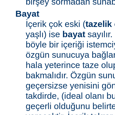
birşey sormadan sunabi
Bayat
İçerik çok eski (
tazelik
yaşlı) ise
bayat
sayılır
böyle bir içeriği iste
özgün sunucuya bağlanı
hala yeterince taze ol
bakmalıdır. Özgün sunu
geçersizse yenisini gön
takdirde, (ideal olanı b
geçerli olduğunu belirte