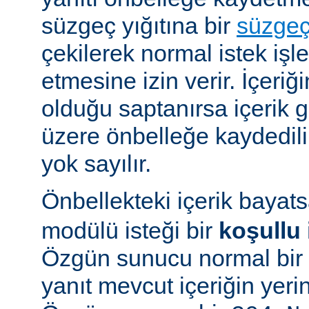
süzgeç yığıtına bir
süzge
çekilerek normal istek iş
etmesine izin verir. İçeriğ
olduğu saptanırsa içerik
üzere önbelleğe kaydedilir
yok sayılır.
Önbellekteki içerik bayat
modülü isteği bir
koşullu 
Özgün sunucu normal bir y
yanıt mevcut içeriğin yeri