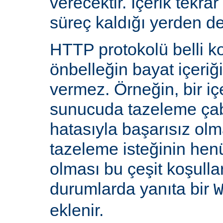
verecektir. İçerik tekra
süreç kaldığı yerden d
HTTP protokolü belli ko
önbelleğin bayat içeriğ
vermez. Örneğin, bir iç
sunucuda tazeleme çab
hatasıyla başarısız olm
tazeleme isteğinin he
olması bu çeşit koşulla
durumlarda yanıta bir
eklenir.