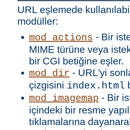
URL eşlemede kullanılabi
modüller:
- Bir is
mod_actions
MIME türüne veya iste
bir CGI betiğine eşler.
- URL'yi sonl
mod_dir
çizgisini
b
index.html
- Bir i
mod_imagemap
içindeki bir resme yapıl
tıklamalarına dayanarak