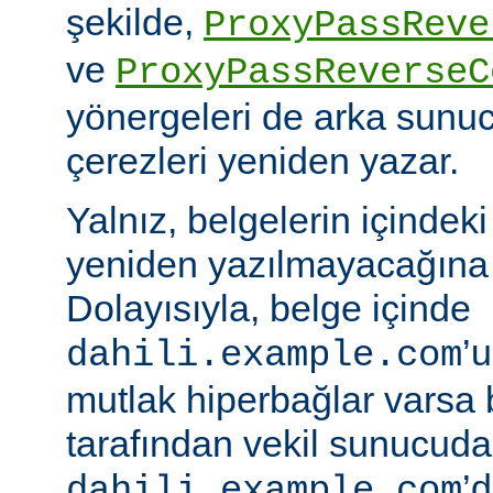
şekilde,
ProxyPassReve
ve
ProxyPassReverseC
yönergeleri de arka sunu
çerezleri yeniden yazar.
Yalnız, belgelerin içindek
yeniden yazılmayacağına 
Dolayısıyla, belge içinde
’
dahili.example.com
mutlak hiperbağlar varsa 
tarafından vekil sunucud
’d
dahili.example.com