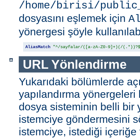
/home/birisi/public
dosyasını eşlemek için
A
yönergesi şöyle kullanılabi
AliasMatch
"^/sayfalar/([a-zA-Z0-9]+)(/(.*))?
URL Yönlendirme
Yukarıdaki bölümlerde aç
yapılandırma yönergeleri h
dosya sisteminin belli bir 
istemciye göndermesini s
istemciye, istediği içeriğe 