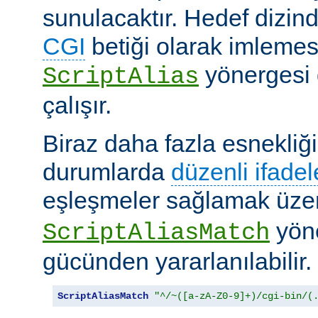
sunulacaktır. Hedef dizind
CGI
betiği olarak imlemes
yönergesi 
ScriptAlias
çalışır.
Biraz daha fazla esnekliği
durumlarda
düzenli ifadel
eşleşmeler sağlamak üz
yöne
ScriptAliasMatch
gücünden yararlanılabilir.
ScriptAliasMatch
"^/~([a-zA-Z0-9]+)/cgi-bin/(