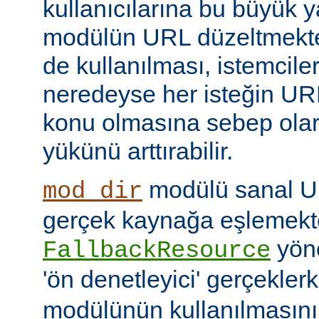
kullanıcılarına bu büyük y
modülün URL düzeltmekte
de kullanılması, istemcil
neredeyse her isteğin UR
konu olmasına sebep ola
yükünü arttırabilir.
modülü sanal URI
mod_dir
gerçek kaynağa eşlemekte
yöne
FallbackResource
'ön denetleyici' gerçekle
modülünün kullanılmasını