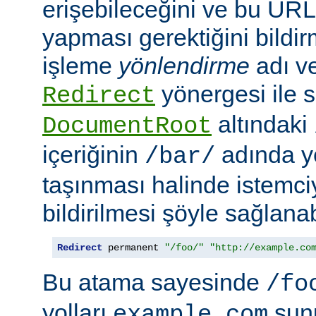
erişebileceğini ve bu URL i
yapması gerektiğini bildir
işleme
yönlendirme
adı ve
yönergesi ile s
Redirect
altındaki
DocumentRoot
içeriğinin
adında ye
/bar/
taşınması halinde istemc
bildirilmesi şöyle sağlanabi
Redirect
 permanent 
"/foo/"
"http://example.co
Bu atama sayesinde
/fo
yolları
sun
example.com