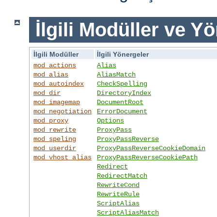
İlgili Modüller ve Y
İlgili Modüller
İlgili Yönergeler
mod_actions
Alias
mod_alias
AliasMatch
mod_autoindex
CheckSpelling
mod_dir
DirectoryIndex
mod_imagemap
DocumentRoot
mod_negotiation
ErrorDocument
mod_proxy
Options
mod_rewrite
ProxyPass
mod_speling
ProxyPassReverse
mod_userdir
ProxyPassReverseCookieDomain
mod_vhost_alias
ProxyPassReverseCookiePath
Redirect
RedirectMatch
RewriteCond
RewriteRule
ScriptAlias
ScriptAliasMatch