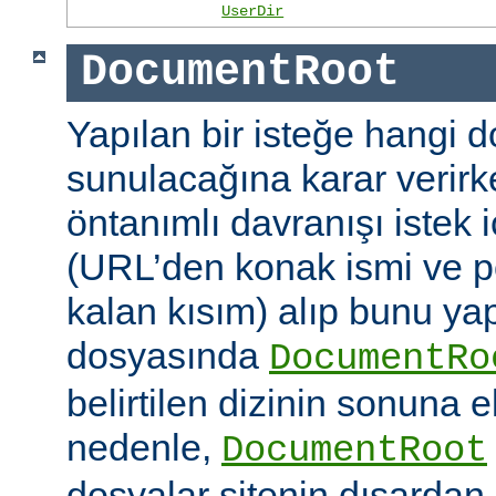
UserDir
DocumentRoot
Yapılan bir isteğe hangi 
sunulacağına karar verirk
öntanımlı davranışı istek
(URL’den konak ismi ve po
kalan kısım) alıp bunu ya
dosyasında
DocumentRo
belirtilen dizinin sonuna 
nedenle,
DocumentRoot
dosyalar sitenin dışardan