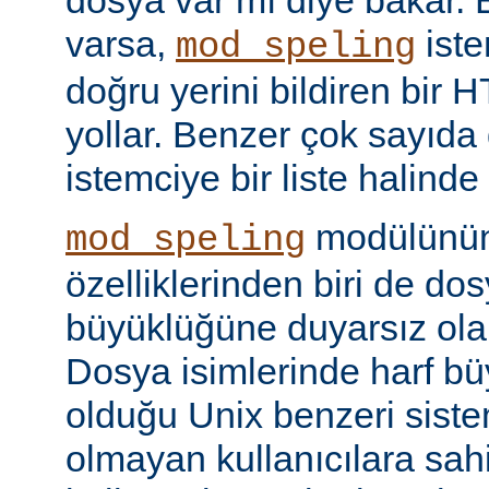
dosya var mı diye bakar. 
varsa,
iste
mod_speling
doğru yerini bildiren bir
yollar. Benzer çok sayıda
istemciye bir liste halinde
modülünün 
mod_speling
özelliklerinden biri de dos
büyüklüğüne duyarsız olar
Dosya isimlerinde harf b
olduğu Unix benzeri siste
olmayan kullanıcılara sah