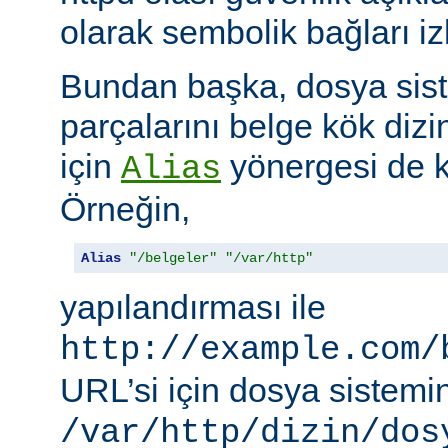
olarak sembolik bağları i
Bundan başka, dosya siste
parçalarını belge kök dizi
için
yönergesi de ku
Alias
Örneğin,
Alias
"/belgeler"
"/var/http"
yapılandırması ile
http://example.com/
URL’si için dosya sistemi
/var/http/dizin/dos