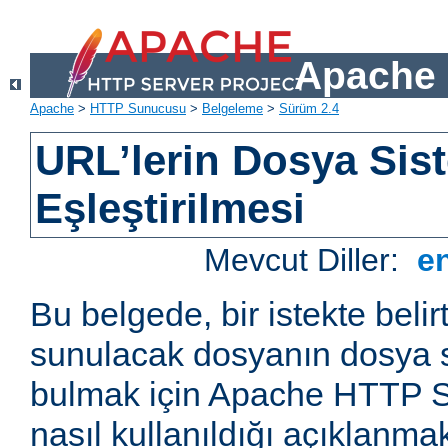
Apache 
Apache
>
HTTP Sunucusu
>
Belgeleme
>
Sürüm 2.4
URL’lerin Dosya Sist
Eşleştirilmesi
Mevcut Diller:
e
Bu belgede, bir istekte belir
sunulacak dosyanın dosya s
bulmak için Apache HTTP S
nasıl kullanıldığı açıklanmak