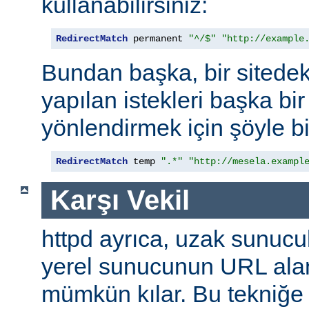
kullanabilirsiniz:
RedirectMatch
 permanent 
"^/$"
"http://example
Bundan başka, bir sitedek
yapılan istekleri başka bir
yönlendirmek için şöyle bi
RedirectMatch
 temp 
".*"
"http://mesela.exampl
Karşı Vekil
httpd ayrıca, uzak sunucu
yerel sunucunun URL alan
mümkün kılar. Bu tekniğ