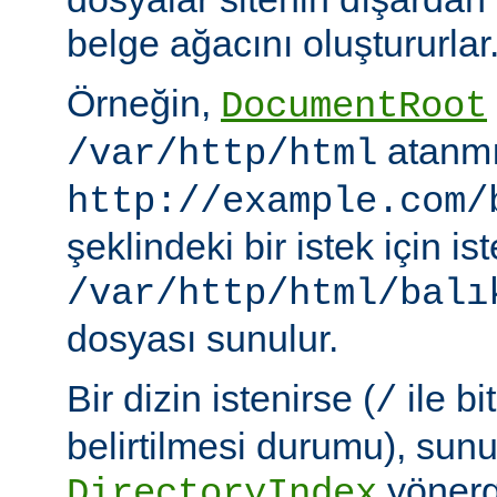
belge ağacını oluştururlar
Örneğin,
DocumentRoot
atanmı
/var/http/html
http://example.com/
şeklindeki bir istek için i
/var/http/html/balı
dosyası sunulur.
Bir dizin istenirse (
ile bi
/
belirtilmesi durumu), sun
yönerge
DirectoryIndex