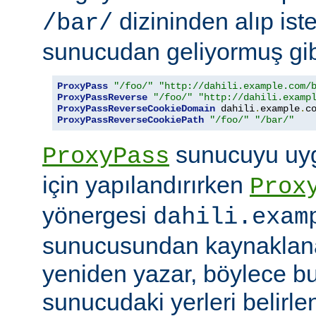
dizininden alıp ist
/bar/
sunucudan geliyormuş gib
ProxyPass
"/foo/"
"http://dahili.example.com/
ProxyPassReverse
"/foo/"
"http://dahili.examp
ProxyPassReverseCookieDomain
 dahili
.
example
.
c
ProxyPassReverseCookiePath
"/foo/"
"/bar/"
sunucuyu uyg
ProxyPass
için yapılandırırken
Prox
yönergesi
dahili.exam
sunucusundan kaynaklana
yeniden yazar, böylece bu
sunucudaki yerleri belirle