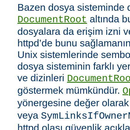
Bazen dosya sisteminde 
altında 
DocumentRoot
dosyalara da erişim izni v
httpd’de bunu sağlamanın çe
Unix sistemlerinde sembo
dosya sisteminin farklı ye
ve dizinleri
DocumentRo
göstermek mümkündür.
O
yönergesine değer olara
veya
SymLinksIfOwner
httpd olası güvenlik açıkl