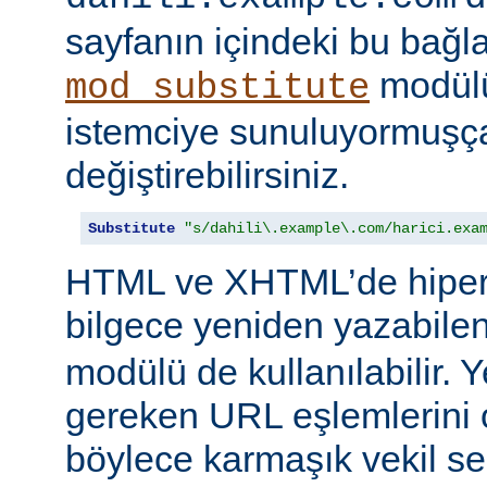
sayfanın içindeki bu bağlar
modülü
mod_substitute
istemciye sunuluyormuşç
değiştirebilirsiniz.
Substitute
"s/dahili\.example\.com/harici.exa
HTML ve XHTML’de hiper
bilgece yeniden yazabile
modülü de kullanılabilir. 
gereken URL eşlemlerini o
böylece karmaşık vekil se