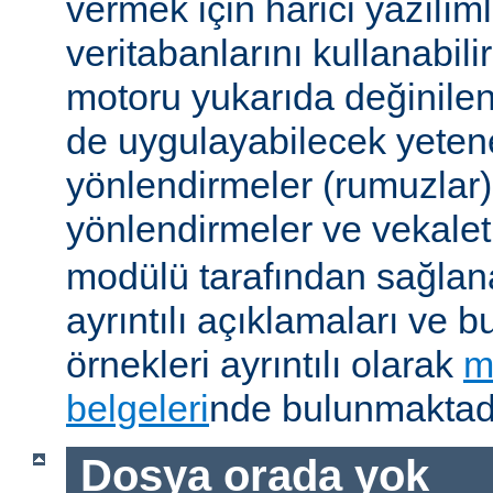
vermek için harici yazılıml
veritabanlarını kullanabil
motoru yukarıda değinile
de uygulayabilecek yetene
yönlendirmeler (rumuzlar),
yönlendirmeler ve vekale
modülü tarafından sağlan
ayrıntılı açıklamaları ve b
örnekleri ayrıntılı olarak
m
belgeleri
nde bulunmaktadı
Dosya orada yok