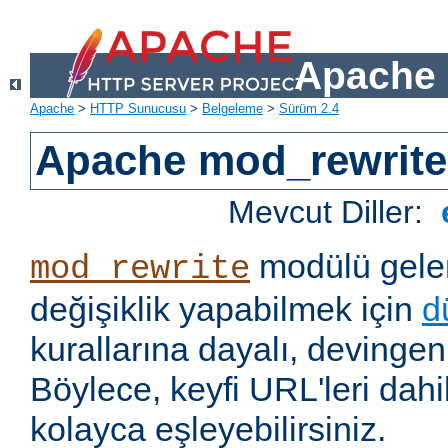
Apache 
Apache
>
HTTP Sunucusu
>
Belgeleme
>
Sürüm 2.4
Apache mod_rewrite
Mevcut Diller:
modülü gelen
mod_rewrite
değişiklik yapabilmek için
d
kurallarına dayalı, devingen 
Böylece, keyfi URL'leri dahi
kolayca eşleyebilirsiniz.