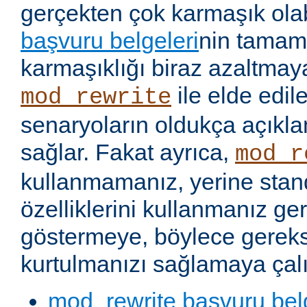
gerçekten çok karmaşık olabi
başvuru belgeleri
nin tamaml
karmaşıklığı biraz azaltmaya
ile elde edil
mod_rewrite
senaryoların oldukça açıkla
sağlar. Fakat ayrıca,
mod_r
kullanmamanız, yerine stan
özelliklerini kullanmanız g
göstermeye, böylece gereks
kurtulmanızı sağlamaya çalı
mod_rewrite başvuru bel