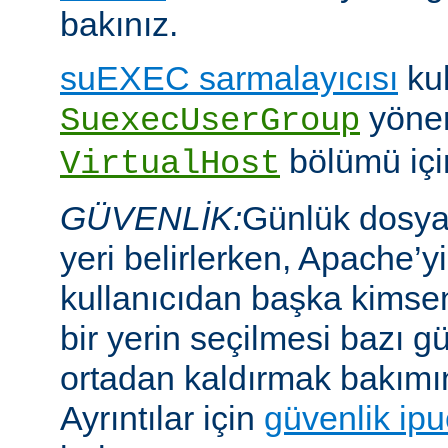
bakınız.
suEXEC sarmalayıcısı
kul
yöner
SuexecUserGroup
bölümü için
VirtualHost
GÜVENLİK:
Günlük dosyal
yeri belirlerken, Apache’y
kullanıcıdan başka kims
bir yerin seçilmesi bazı gü
ortadan kaldırmak bakımı
Ayrıntılar için
güvenlik ipu