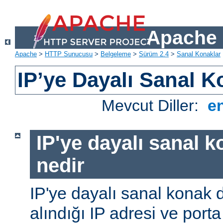
Apache 
Apache
>
HTTP Sunucusu
>
Belgeleme
>
Sürüm 2.4
>
Sanal Konaklar
IP’ye Dayalı Sanal K
Mevcut Diller:
e
IP'ye dayalı sanal 
nedir
IP'ye dayalı sanal konak d
alındığı IP adresi ve porta 