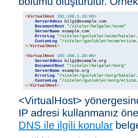
bölümü oluşturulur. Örnek
<
VirtualHost
192.168
.
1.10
:
80
>
ServerAdmin
 bilgi@example
.
com

DocumentRoot
"/siteler/belgeler/ecom"
ServerName
 example
.
com

ErrorLog
"/siteler/gunlukler/ecom/hatalar
CustomLog
"/siteler/gunlukler/ecom/erisim
</
VirtualHost
>
<
VirtualHost
192.168
.
1.20
:
80
>
ServerAdmin
 bilgi@example
.
org

DocumentRoot
"/siteler/belgeler/eorg"
ServerName
 example
.
org

ErrorLog
"/siteler/gunlukler/eorg/hatalar
CustomLog
"/siteler/gunlukler/eorg/erisim
</
VirtualHost
>
<VirtualHost> yönergesin
IP adresi kullanmanız öneril
DNS ile ilgili konular
belge