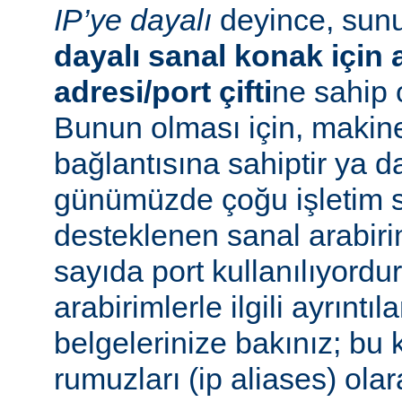
IP’ye dayalı
deyince, su
dayalı sanal konak için a
adresi/port çifti
ne sahip 
Bunun olması için, makin
bağlantısına sahiptir ya 
günümüzde çoğu işletim s
desteklenen sanal arabiri
sayıda port kullanılıyordu
arabirimlerle ilgili ayrıntıl
belgelerinize bakınız; bu 
rumuzları (ip aliases) ola