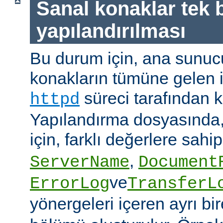
Sanal konaklar tek b
yapılandırılması
Bu durum için, ana sunuc
konakların tümüne gelen is
süreci tarafından ka
httpd
Yapılandırma dosyasında,
için, farklı değerlere sahi
,
ServerName
Document
ve
ErrorLog
TransferL
yönergeleri içeren ayrı bi