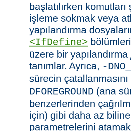
başlatılırken komutları 
işleme sokmak veya at
yapılandırma dosyaları
bölümleri
<IfDefine>
üzere bir yapılandırma
tanımlar. Ayrıca,
-DNO
sürecin çatallanmasını
(ana sü
DFOREGROUND
benzerlerinden çağrıl
için) gibi daha az bili
parametrelerini atamakta