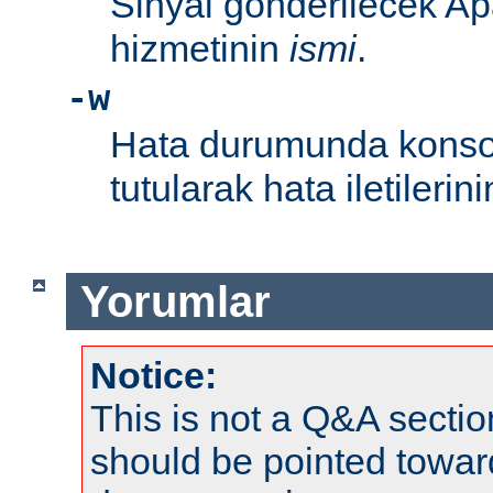
Sinyal gönderilecek Ap
hizmetinin
ismi
.
-w
Hata durumunda konsol
tutularak hata iletileri
Yorumlar
Notice:
This is not a Q&A sect
should be pointed towar