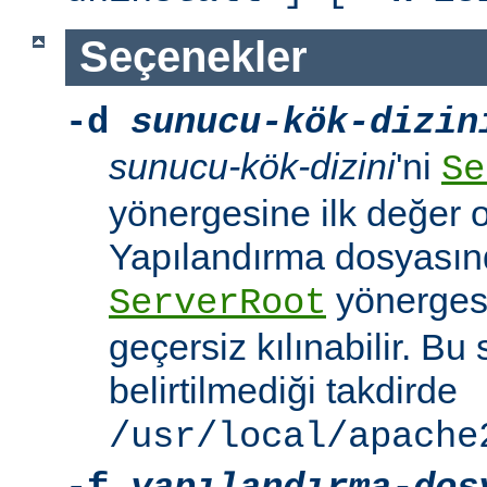
Seçenekler
-d
sunucu-kök-dizin
sunucu-kök-dizini
'ni
Se
yönergesine ilk değer o
Yapılandırma dosyasınd
yönerges
ServerRoot
geçersiz kılınabilir. B
belirtilmediği takdirde
/usr/local/apache