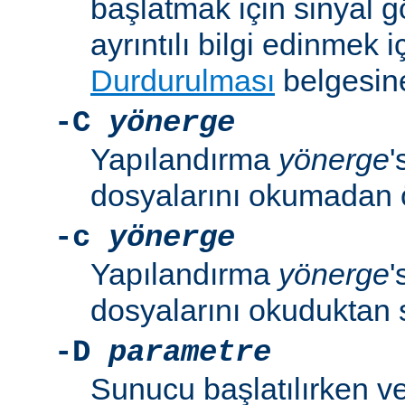
başlatmak için sinyal 
ayrıntılı bilgi edinmek i
Durdurulması
belgesine
-C
yönerge
Yapılandırma
yönerge
'
dosyalarını okumadan 
-c
yönerge
Yapılandırma
yönerge
'
dosyalarını okuduktan 
-D
parametre
Sunucu başlatılırken v