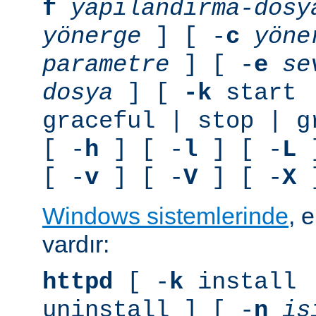
f
yapılandırma-dosy
yönerge
] [ -
c
yöne
parametre
] [ -
e
se
dosya
] [
-k
start 
graceful | stop | g
[ -
h
] [ -
l
] [ -
L
]
[ -
v
] [ -
V
] [ -
X
]
Windows sistemlerinde
, 
vardır:
httpd
[ -
k
install 
uninstall ] [ -
n
is