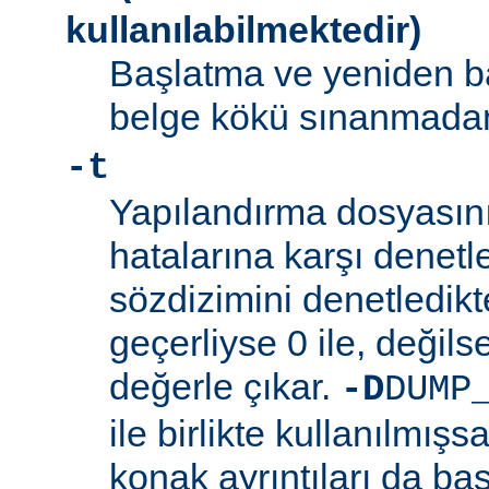
kullanılabilmektedir)
Başlatma ve yeniden b
belge kökü sınanmadan 
-t
Yapılandırma dosyasını
hatalarına karşı denetl
sözdizimini denetledik
geçerliyse 0 ile, değilse
değerle çıkar.
-D
DUMP
ile birlikte kullanılmış
konak ayrıntıları da bas