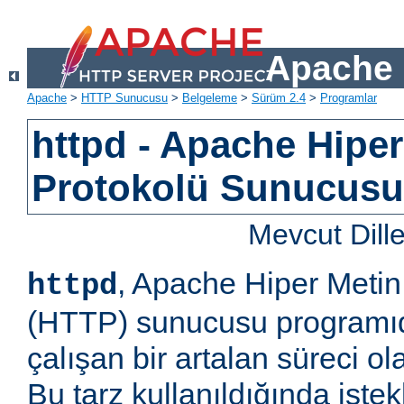
Apache 
Apache
>
HTTP Sunucusu
>
Belgeleme
>
Sürüm 2.4
>
Programlar
httpd - Apache Hiper
Protokolü Sunucus
Mevcut Dill
, Apache Hiper Metin
httpd
(HTTP) sunucusu programıd
çalışan bir artalan süreci ol
Bu tarz kullanıldığında iste