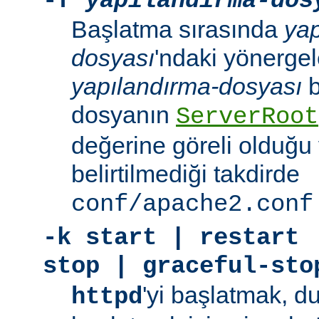
-f
yapılandırma-dos
Başlatma sırasında
yap
dosyası
'ndaki yönergele
yapılandırma-dosyası
b
dosyanın
ServerRoot
değerine göreli olduğu 
belirtilmediği takdirde
conf/apache2.conf
-k
start | restart 
stop | graceful-sto
'yi başlatmak, 
httpd