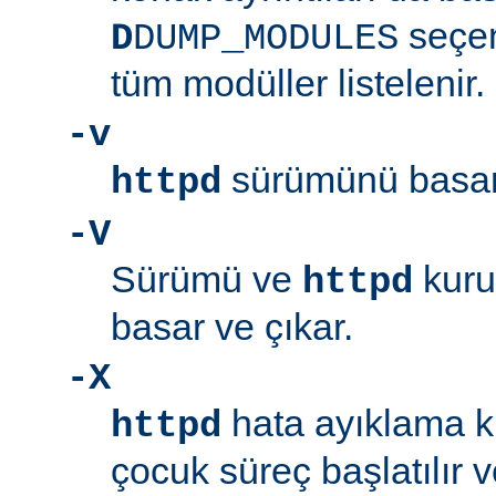
seçen
D
DUMP_MODULES
tüm modüller listelenir.
-v
sürümünü basar 
httpd
-V
Sürümü ve
kuru
httpd
basar ve çıkar.
-X
hata ayıklama ki
httpd
çocuk süreç başlatılır