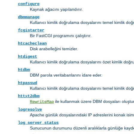
configure
Kaynak ağacını yapılandırır.
dbmmanage
Kullanıcı kimlik doğrulama dosyalarını temel kimlik do
fcgistarter
Bir FastCGI programını çalıştırır.
htcacheclean
Disk arabelleğini temizler.
htdigest
Kullanıcı kimlik doğrulama dosyalarını özet kimlik doğru
htdbm
DBM parola veritabanlarını idare eder.
htpasswd
Kullanıcı kimlik doğrulama dosyalarını temel kimlik doğr
httxt2dbm
ile kullanmak üzere DBM dosyaları oluştur
RewriteMap
logresolve
Apache günlük dosyalarındaki IP adreslerini konak isim
log_server_status
Sunucunun durumunu düzenli aralıklarla günlüğe kayd