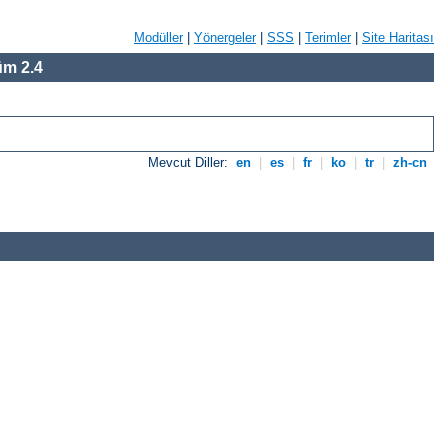
Modüller
|
Yönergeler
|
SSS
|
Terimler
|
Site Haritası
m 2.4
Mevcut Diller:
en
|
es
|
fr
|
ko
|
tr
|
zh-cn