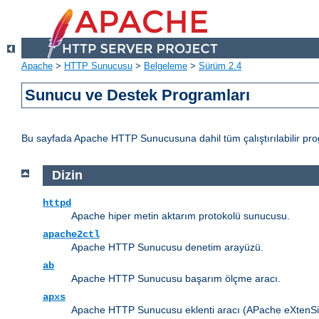
Apache
>
HTTP Sunucusu
>
Belgeleme
>
Sürüm 2.4
Sunucu ve Destek Programları
Bu sayfada Apache HTTP Sunucusuna dahil tüm çalıştırılabilir progr
Dizin
httpd
Apache hiper metin aktarım protokolü sunucusu.
apache2ctl
Apache HTTP Sunucusu denetim arayüzü.
ab
Apache HTTP Sunucusu başarım ölçme aracı.
apxs
Apache HTTP Sunucusu eklenti aracı (APache eXtenSio