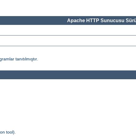
Apache HTTP Sunucusu Sürü
amlar tanıtılmıştır.
n tool).