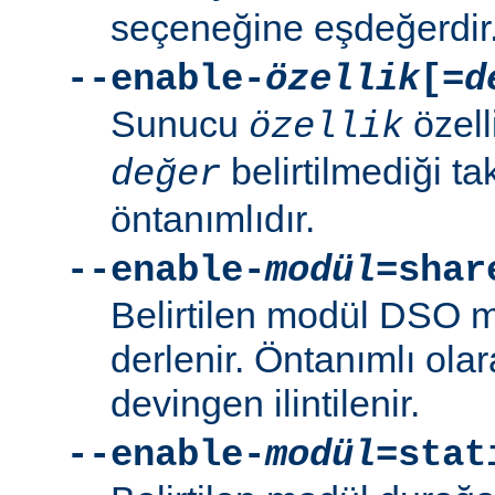
seçeneğine eşdeğerdir
--enable-
özellik
[=
d
Sunucu
özell
özellik
belirtilmediği t
değer
öntanımlıdır.
--enable-
modül
=shar
Belirtilen modül DSO 
derlenir. Öntanımlı ola
devingen ilintilenir.
--enable-
modül
=stat