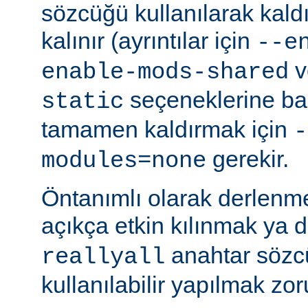
sözcüğü kullanılarak kald
kalınır (ayrıntılar için
--e
v
enable-mods-shared
seçeneklerine bak
static
tamamen kaldırmak için
-
gerekir.
modules=none
Öntanımlı olarak derlenm
açıkça etkin kılınmak ya 
anahtar sözcü
reallyall
kullanılabilir yapılmak zor