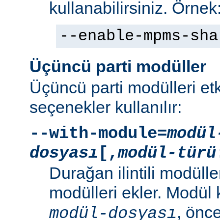
kullanabilirsiniz. Örnek
--enable-mpms-sha
Üçüncü parti modüller
Üçüncü parti modülleri etk
seçenekler kullanılır:
--with-module=
modül
dosyası
[,
modül-türü
Durağan ilintili modüller
modülleri ekler. Modül
, önc
modül-dosyası