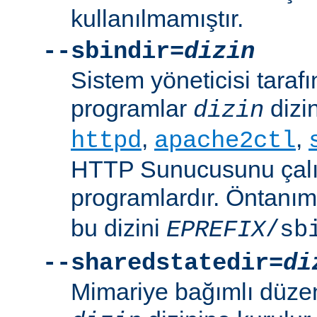
kullanılmamıştır.
--sbindir=
dizin
Sistem yöneticisi tarafı
programlar
dizin
dizin
,
,
httpd
apache2ctl
HTTP Sunucusunu çalış
programlardır. Öntanım
bu dizini
EPREFIX
/sb
--sharedstatedir=
di
Mimariye bağımlı düzenl