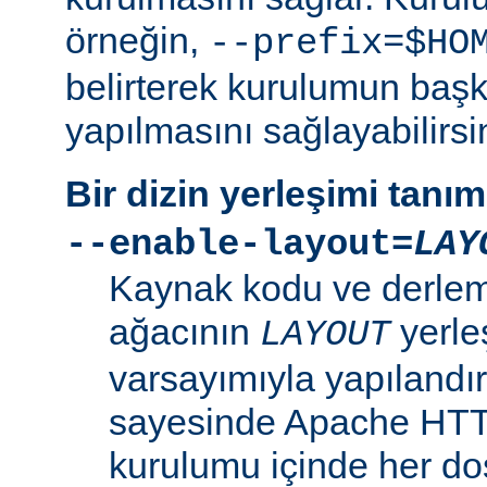
örneğin,
--prefix=$HO
belirterek kurulumun başk
yapılmasını sağlayabilirsi
Bir dizin yerleşimi tanı
--enable-layout=
LAY
Kaynak kodu ve derleme
ağacının
yerle
LAYOUT
varsayımıyla yapılandır
sayesinde Apache HT
kurulumu içinde her dosy