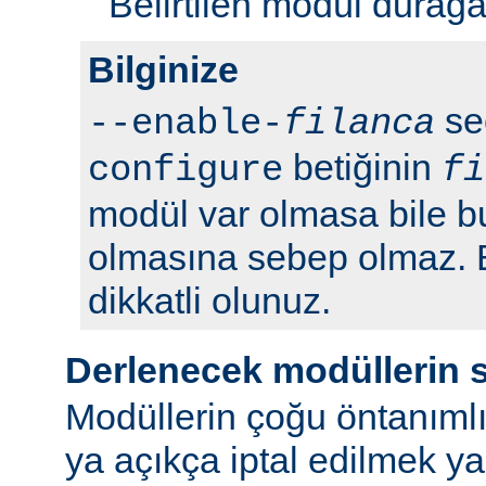
Belirtilen modül durağan 
Bilginize
seç
--enable-
filanca
betiğinin
configure
fi
modül var olmasa bile b
olmasına sebep olmaz.
dikkatli olunuz.
Derlenecek modüllerin 
Modüllerin çoğu öntanımlı
ya açıkça iptal edilmek y