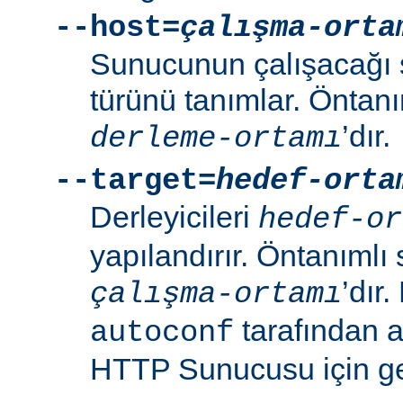
--host=
çalışma-orta
Sunucunun çalışacağı 
türünü tanımlar. Öntanı
’dır.
derleme-ortamı
--target=
hedef-orta
Derleyicileri
hedef-or
yapılandırır. Öntanımlı 
’dır
çalışma-ortamı
tarafından 
autoconf
HTTP Sunucusu için ger