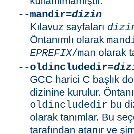
kullanılmamıştır.
--mandir=
dizin
Kılavuz sayfaları
dizi
Öntanımlı olarak
mand
olarak t
EPREFIX
/man
--oldincludedir=
diz
GCC harici C başlık do
dizinine kurulur. Öntan
bu di
oldincludedir
olarak tanımlar. Bu se
tarafından atanır ve şim