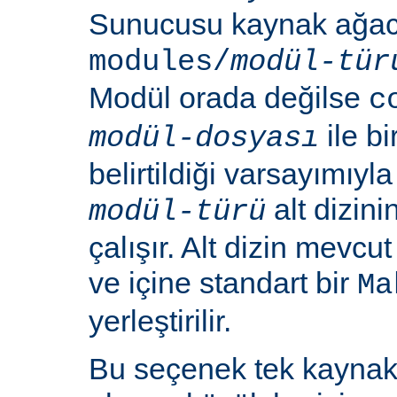
Sunucusu kaynak ağacı
modules/
modül-tür
Modül orada değilse
c
ile b
modül-dosyası
belirtildiği varsayımıy
alt dizin
modül-türü
çalışır. Alt dizin mevcu
ve içine standart bir
Ma
yerleştirilir.
Bu seçenek tek kayna