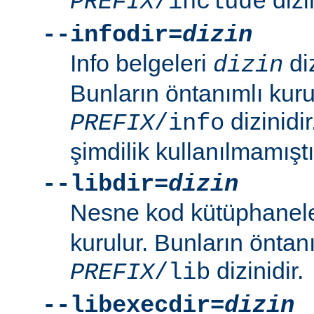
PREFIX
/include
--infodir=
dizin
Info belgeleri
diz
dizin
Bunların öntanımlı kuru
dizinidi
PREFIX
/info
şimdilik kullanılmamıştı
--libdir=
dizin
Nesne kod kütüphanel
kurulur. Bunların öntan
dizinidir.
PREFIX
/lib
--libexecdir=
dizin