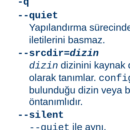
-q
--quiet
Yapılandırma sürecin
iletilerini basmaz.
--srcdir=
dizin
dizinini kaynak 
dizin
olarak tanımlar.
confi
bulunduğu dizin veya bi
öntanımlıdır.
--silent
ile aynı.
--quiet