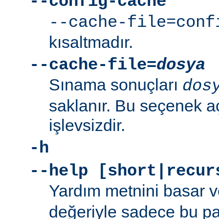
--config-cache
--cache-file=conf
kısaltmadır.
--cache-file=
dosya
Sınama sonuçları
dos
saklanır. Bu seçenek aç
işlevsizdir.
-h
--help [short|recur
Yardım metnini basar v
değeriyle sadece bu p