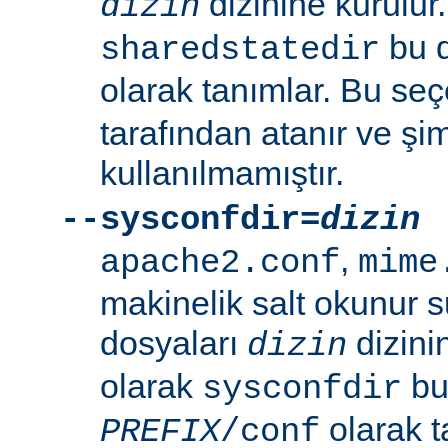
dizinine kurulur
dizin
bu d
sharedstatedir
olarak tanımlar. Bu se
tarafından atanır ve şim
kullanılmamıştır.
--sysconfdir=
dizin
,
apache2.conf
mime
makinelik salt okunur 
dosyaları
dizini
dizin
olarak
bu 
sysconfdir
olarak t
PREFIX
/conf