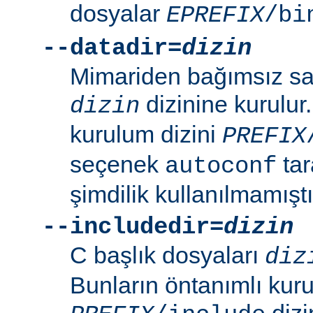
dosyalar
EPREFIX
/bi
--datadir=
dizin
Mimariden bağımsız sal
dizinine kurulur
dizin
kurulum dizini
PREFIX
seçenek
tar
autoconf
şimdilik kullanılmamıştı
--includedir=
dizin
C başlık dosyaları
diz
Bunların öntanımlı kuru
dizin