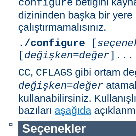
betiğini kayn
configure
dizininden başka bir yere
çalıştırmamalısınız.
./configure
[
seçene
[
değişken=değer
]...
,
gibi ortam de
CC
CFLAGS
atamal
değişken
=
değer
kullanabilirsiniz. Kullanış
bazıları
aşağıda
açıklanmı
Seçenekler