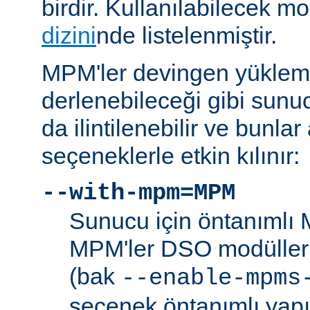
birdir. Kullanılabilecek m
dizini
nde listelenmiştir.
MPM'ler devingen yüklem
derlenebileceği gibi sunu
da ilintilenebilir ve bunla
seçeneklerle etkin kılınır:
--with-mpm=MPM
Sunucu için öntanımlı 
MPM'ler DSO modülleri
(bak
--enable-mpms
seçenek öntanımlı yap