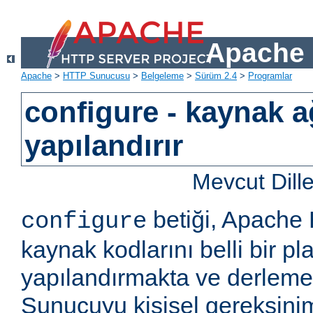
Apache 
Apache
>
HTTP Sunucusu
>
Belgeleme
>
Sürüm 2.4
>
Programlar
configure - kaynak a
yapılandırır
Mevcut Dill
betiği, Apach
configure
kaynak kodlarını belli bir pla
yapılandırmakta ve derlemekt
Sunucuyu kişisel gereksini