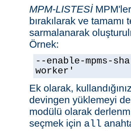
MPM-LISTESİ
MPM'leri
bırakılarak ve tamamı te
sarmalanarak oluşturulm
Örnek:
--enable-mpms-sha
worker'
Ek olarak, kullandığını
devingen yüklemeyi d
modülü olarak derlenmi
seçmek için
anaht
all