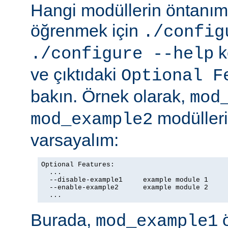
Hangi modüllerin öntanıml
öğrenmek için
./config
k
./configure --help
ve çıktıdaki
Optional F
bakın. Örnek olarak,
mod
modülleriy
mod_example2
varsayalım:
Optional Features:

  ...

  --disable-example1     example module 1

  --enable-example2      example module 2

  ...
Burada,
ö
mod_example1