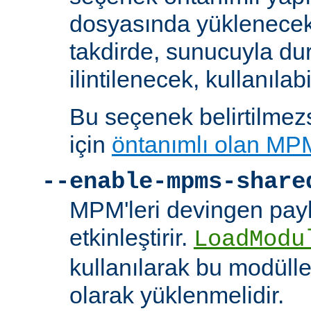
dosyasında yüklenecek
takdirde, sunucuyla du
ilintilenecek, kullanılab
Bu seçenek belirtilmezs
için
öntanımlı olan MP
--enable-mpms-share
MPM'leri devingen payl
etkinleştirir.
LoadModu
kullanılarak bu modülle
olarak yüklenmelidir.