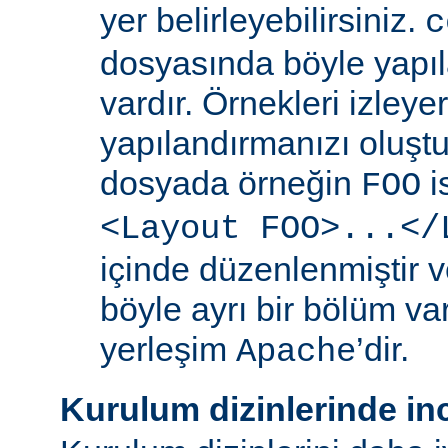
yer belirleyebilirsiniz.
c
dosyasında böyle yapıl
vardır. Örnekleri izleye
yapılandırmanızı oluştur
dosyada örneğin
i
FOO
<Layout FOO>...</
içinde düzenlenmiştir v
böyle ayrı bir bölüm va
yerleşim
’dir.
Apache
Kurulum dizinlerinde in