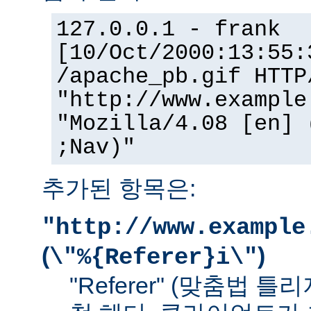
127.0.0.1 - frank
[10/Oct/2000:13:55:
/apache_pb.gif HTTP
"http://www.example
"Mozilla/4.08 [en] 
;Nav)"
추가된 항목은:
"http://www.example
(
)
\"%{Referer}i\"
"Referer" (맞춤법 틀