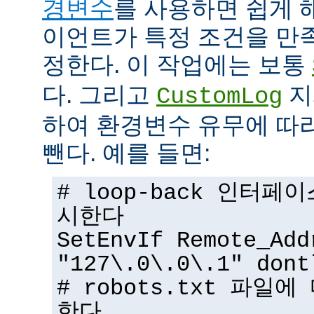
경변수
를 사용하면 쉽게 
이언트가 특정 조건을 만
정한다. 이 작업에는 보통
다. 그리고
지
CustomLog
하여 환경변수 유무에 따
뺀다. 예를 들면:
# loop-back 인터
시한다
SetEnvIf Remote_Add
"127\.0\.0\.1" dont
# robots.txt 파일
한다